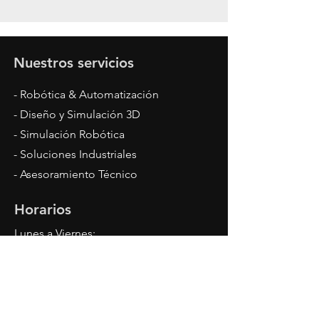
Nuestros servicios
- Robótica & Automatización
- Diseño y Simulación 3D
- Simulación Robótica
- Soluciones Industriales
- Asesoramiento Técnico
Horarios
Lunes a Viernes:
7:00 a 22:00
Seguínos en redes